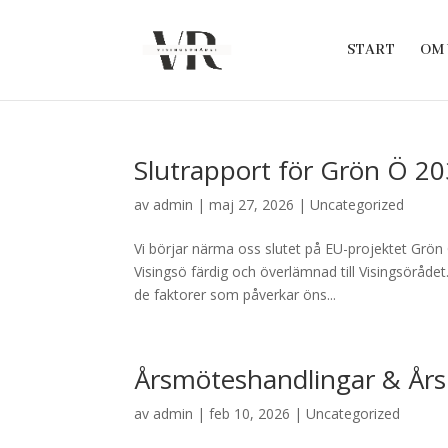
START
OM 
Slutrapport för Grön Ö 20
av
admin
|
maj 27, 2026
|
Uncategorized
Vi börjar närma oss slutet på EU-projektet Grön 
Visingsö färdig och överlämnad till Visingsöråde
de faktorer som påverkar öns...
Årsmöteshandlingar & År
av
admin
|
feb 10, 2026
|
Uncategorized