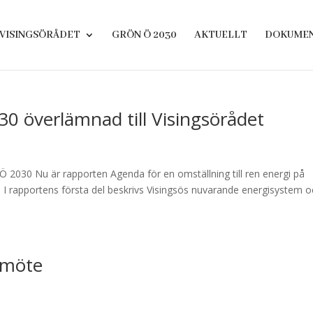
VISINGSÖRÅDET
GRÖN Ö 2030
AKTUELLT
DOKUME
30 överlämnad till Visingsörådet
Ö 2030 Nu är rapporten Agenda för en omställning till ren energi på
t. I rapportens första del beskrivs Visingsös nuvarande energisystem 
smöte