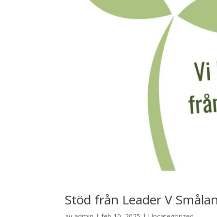
Stöd från Leader V Småla
av
admin
|
feb 10, 2025
|
Uncategorized