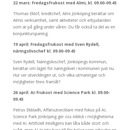
22 mars: Fredagsfrukost med Almi, kl. 09.00-09.45
Thomas Eklöf, kreditchef, Almi Jönköping berättar om
Almis verksamhet, samt aktiviteter och erbjudanden
som är på gång under våren. Du får också ta del av en
konjunkturspaning.
19 april: Fredagsfrukost med Sven Rydell,
näringslivschef kl. 09.00-09.45
Sven Rydell, Näringslivschef, Jönköpings kommun,
berättar om läget för näringslivet i kommunen just nu.
Hur ser utvecklingen ut, och vilka utmaningar och
möjligheter finns framåt?
26 april: AI-frukost med Science Park kl. 09.00-
09.45
Petrus Ekbladh, Affärsutvecklare med fokus på AI,
Science Park Jönköping ger oss inblick i möjligheterna
med AI. Artificiell Intelligens kan låta både stort och
svårt, men AI är inte bara till för bolag som erbjuder en